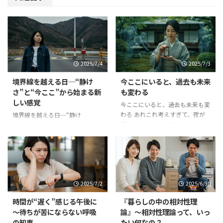
2025/7/4
2025/7/3
境界線を越える日─“静け
今ここにいると、過去も未来
さ”と“今ここ”から始まる新
も変わる
しい感覚
今ここにいると、過去も未来も変
わる あれこれ考えすぎて、夜が
境界線を越える日─“静け
眠れない。そんな日がありません
さ”と“今ここ”から始まる新しい
か？ 「過去のあのとき、ああし
感覚 明日、何が起きても。何も
ておけば…」と後悔したり、
起きなくても─ いまの地球に
「明日、うまくいくかな」と不安
は、たしかに目に見えない揺らぎ
にとらわれたり。 私たちは、気
があります。 予言や未来予測、
づかぬうちに“今”から離れてしま
エネルギーの変化といった情報が
2025/7/2
2025/6/30
い、 心が過去と未来をさまよっ
飛び交い、 心がざわつくことも
ています。 でも、そのときの“在
あるかもしれません。 でも、こ
時間が“遅く”感じる午後に
『暮らしの中の相対性理
り方”次第で、 過去も未来も、静
う問いかけてみてください。
～待ちが苦にならない呼吸
論』～相対性理論って、いっ
かに変わっていくとしたら…？
「もし、なにも起こらなかった
の知恵
たい何なの？