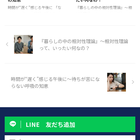
「今」の在り方が、時間の質を変
ら？」 「それでも私は、今日の
える 呼吸を感じる。 たったそれ
私を選ぶだろうか？」 それが、
時間が“遅く”感じる午後に 「な
『暮らしの中の相対性理論』～相
だけで、今ここに意識が戻ってき
「静けさを選ぶ」という態度で
んでこんなに、時間が進まない
対性理論って、いったい何なの？
ます。 いまの呼吸が、浅いのか
す。 外の世界に何があろうと、
の？」 時計の針を何度見ても、
深く呼吸し、静けさを選ぶ日々が
深いのか。 リズムはどん ...
自分の深い部分から 選び取る“今
たいして進んでいない。 午後の
少しずつ根づいてきた今。 ふと
この瞬間”。 それが、ほんとうの
時間がやたらと長く感じる日って
気づくのは、 同じ1分でも、心が
変化を迎 ...
ありませんか？ 特に、仕事でも
整っているときと、乱れていると
『暮らしの中の相対性理論』～相対性理論
家事でも「待ち」の時間が多いと
きでは、 まったく違って感じら
って、いったい何なの？
き。 子どもの習い事の迎え、パ
れるということ。 「時間って、こ
ートナーの帰宅、宅配便…… “何
んなにも伸びたり縮んだりするも
かを待っている”だけで、時間が
のだったっけ？」 そう思ったこ
進まない感覚。 そんな「時間の
とがあるなら、実はもう、あなた
足取りが重い午後」こそ、 じつ
は“相対性”の世界を生き始めてい
時間が“遅く”感じる午後に～待ちが苦にな
は心の視点を切り替えるチャンス
るのかもしれません。 これから
らない呼吸の知恵
かもしれません。 時間が遅く感
始まる新シリーズでは、アインシ
じるとき、人は“今”を失っている
ュタインの言葉をヒントにしなが
時間が遅く感じられるとき、 私
ら、私たちの日常にひそむ「相対
たちは「未来」にばかり意 ...
性の感覚」を、呼吸や暮 ...
LINE 友だち追加