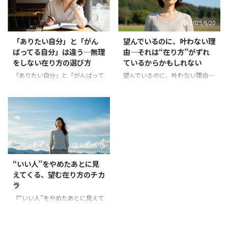
ここでのちょっとした所作や選
も実際には、「やりたいことがわ
択、 そのすべてに、もうすで
からない」「始めたけれど苦しく
2025/6/21
2025/6/20
に“にじみ出て”います。 日常の
なった」 そんな声もあとを絶ち
なかで、それに気づきながら生き
ません。 それは、「やりたいこ
「ありたい自分」と「がん
望んでいるのに、叶わない理
る。 それだけで未来は、確かに
と」と「望む在り方」がずれてい
ばってる自分」は違う─無理
由─それは“在り方”がずれ
変わっていきます。 理想を追いか
るから。 本当にやりたいこと
をしない在り方の選び方
ているからかもしれない
けて、今の自分を見失っていない
は、遠くにあるのではなく、 あ
か？ 多くの人が「もっと自由
なたの在り方にすでに内在してい
「ありたい自分」と「がんばって
望んでいるのに、叶わない理由─
に」「もっと自分らしく」と願っ
るのです。 進むことばかりが、
る自分」は違う─無理をしない在
それは“在り方”がずれているから
ています。 でもその一方で、い
前進ではない 今の時代、自己実
り方の選び方 “いい人”として頑
かもしれない 「こんなふうに生
つまでも“まだ足りない”感覚を抱
現の方法として 「やりたいこと
張ってきた人ほど、 「自分を生き
きたい」「こんな自分になりた
えたまま、 自分を磨き続け ...
を仕事にする」「夢を叶える」と
たい」と願いながらも、 無意識
い」── そう願っているのに、
い ...
のうちに“誰かの期待”に応える自
現実はなかなか動かない。 それ
分を選んでいます。 でも、それは
は、あなたの願いに力がないわけ
2025/6/19
ありたい在り方ではなく、 “評価
ではありません。 もしかした
されるための在り方”かもしれま
ら、“在り方”が少しだけずれてい
“いい人”をやめたあとに見
せん。 今回は、望む人生を遠ざ
るのかもしれません。 このシリ
えてくる、望む在り方のチカ
けてしまう「がんばる自分」と、
ーズでは、「望む在り方」とは何
ラ
そこから静かに抜け出す方法につ
かを解き明かしながら、 自分の
いてひもといていきます。 がん
内側から人生を変えるヒントを呼
『“いい人”をやめたあとに見えて
ばることは、悪くない。でも……
吸とともにお届けしていきます。
くる、望む在り方のチカラ』
「がんばっているのに、しんど
願っても叶わないのは、なぜ？ 私
「もう、いい人じゃなくていい」
い」 「頑張ってるのに、うまく
たちは、ときに強く願います。