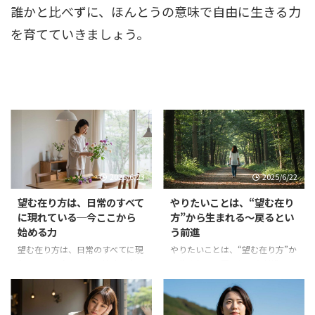
誰かと比べずに、ほんとうの意味で自由に生きる力
を育てていきましょう。
2025/6/23
2025/6/22
望む在り方は、日常のすべて
やりたいことは、“望む在り
に現れている─今ここから
方”から生まれる～戻るとい
始める力
う前進
望む在り方は、日常のすべてに現
やりたいことは、“望む在り方”か
れている─今ここから始める力
ら生まれる～戻るという前進
誰かのようにならなくてもいい。
「やりたいことをして生きていき
理想の未来に急がなくてもいい。
たい」 それは今、多くの人の心
あなたの「望む在り方」は、 今
にある願いかもしれません。 で