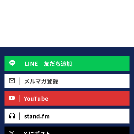
な空気に、つい合わせてしまう・
げを見ても、・「これからどうし
見て…いつのまにかニュースの見
SNSで誰かの投稿を見る ...
よう」と暗くなる人もいれ ...
出しに不安を感じて、気づけば心
がざわついてる。 ただ、見ただ
けなのに、疲れてしまう。そんな
毎日、送っていませんか？ 情報
疲れの正体は「心の呼吸不全」
私たちの脳は、目の前に「事件」
や「不満」や「比較」が現れる
と、たとえそれが自分に直接関係
ないことであっても、まるで“自
LINE 友だち追加
分の身に起きたこと”のように反
応します。 ・見知らぬ誰かの怒
りに共鳴し・他人の成功に焦りを
メルマガ登録
感じ・「今の自分では足りない」
...
YouTube
stand.fm
X にポスト