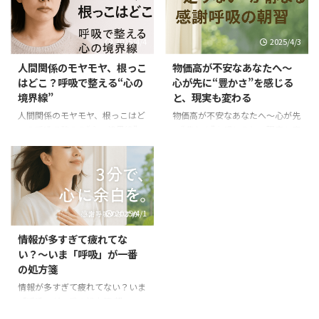
つ、心の余白や安心感を取り戻し
のモヤモヤ」と、 現代を生きる
ていく感覚。 きっと、どこかで
上で避けられないストレスに ど
小さな変化を感じ始めている方も
う向き合うかをお届けしてきまし
2025/4/4
2025/4/3
いるかもしれません。 そして今
た。 そして今日のテーマは――夜の
日のテーマは―― 「やる気が出な
自分です。 眠ろうとしても、頭の
人間関係のモヤモヤ、根っこ
物価高が不安なあなたへ～
い」自分との向き合い方。 意志
中が忙しい夜 ベッドに入ったの
はどこ？呼吸で整える“心の
心が先に“豊かさ”を感じる
だけでは、続かないのが人間 早
に、 あれこれ考えが止まらな
境界線”
と、現実も変わる
起きしようと思ったのに、起きら
い。 明日の仕事のこと 今日の失
れない やろうと決めたことを、
敗 言わなきゃよかった一言 未来
人間関係のモヤモヤ、根っこはど
物価高が不安なあなたへ～心が先
なんとなく後回しにしてしまう
の不安 体は疲れているのに、 脳
こ？呼吸で整える“心の境界線”
に“豊かさ”を感じると、現実も変
「ちゃんとしなきゃ」と思うほ
だけがフル回転している状態。
この数日、呼吸が少しずつ“心の
わる 最近、買い物に行くたびに
ど、動けなくなる そんな自分
こんな夜が続くと、眠れないだけ
余白”を取り戻してくれる感覚、
「また上がってる…」とため息。
を、責めたことはありませんか ...
じゃなく、 次の日 ...
少しずつ実感していただけている
光熱費、ガソリン、食料品――なんだ
でしょうか？ 私たちは日々、情
か全部が値上がりしていて、不安
報の波にさらされ、物価や将来へ
がじわじわ広がっていく。 「こ
2025/4/1
の不安にさらされ――つい心が、自分
のままで大丈夫なんだろうか…」
以外の何かに引っ張られてしまい
そんな思いが心のどこかに居座っ
情報が多すぎて疲れてな
がちです。 そして今日は、もう
ている人も多いのではないでしょ
い？～いま「呼吸」が一番
ひとつの大きなテーマに向き合い
うか。 不安は「現実」からじゃ
の処方箋
ます。 それは…「人との関係で消
なく「反応」から始まる 実は、
耗してしまう心」。 なんで私
不安って、現実そのものより“そ
情報が多すぎて疲れてない？いま
は、こんなに「人のこと」が気に
れをどう受け取ったか”で決まる
「呼吸」が一番の処方箋 朝、ス
なるんだろう？ ・職場での微妙
ことがほとんどです。 同じ値上
マホを開いて、なんとなくSNSを