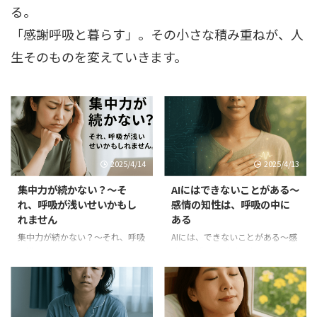
る。
「感謝呼吸と暮らす」。その小さな積み重ねが、人
生そのものを変えていきます。
2025/4/14
2025/4/13
集中力が続かない？～そ
AIにはできないことがある～
れ、呼吸が浅いせいかもし
感情の知性は、呼吸の中に
れません
ある
集中力が続かない？～それ、呼吸
AIには、できないことがある～感
が浅いせいかもしれません。
情の知性は、呼吸の中にある カ
「集中力が続かないんです」
フェで耳にした、ちょっとした会
「すぐに他のことが気になって、
話。 「AIってもう何でもできるよ
やるべきことに戻れない…」 そ
ね。あとは人間、何するんだろう
う話してくれた受講者さんに、あ
ね。」 その声を聞いた瞬間、 私