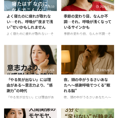
る質問をしました。 「いま、あ
はふと、数日前の朝のことを思い
2025/4/10
2025/4/7
なたの呼吸は、どこまで届いてい
出しました。 「ありがとう」
ますか？」 その方は、はっとし
で、呼吸が変わった日 朝のバタ
よく寝たのに疲れが取れな
季節の変わり目、なんか不
て沈黙しました。 実はこれ、集
バタの中、 妻が私の手伝いをし
い…それ、呼吸が“夜まで浅
調…それ、呼吸が浅くなって
中力の正体を探る重要な問いなん
てくれたとき、 私はいつものよ
い”せいかもしれません
いるサインかも
です。 呼吸と集中力の、深いつ
うに「ありがとう」と伝えまし
ながり 人は、浅い呼吸をしてい
た。 すると―― 妻がふと笑って「う
よく寝たのに疲れが取れない…そ
季節の変わり目、なんか不調…そ
るとき、脳に必要な酸素がうまく
ん」と言った、その一瞬。 なん
れ、呼吸が“夜まで浅い”せいかも
れ、呼吸が浅くなっているサイン
届かず、 同時に、交感神経が過
でもないはずの空気が、ふっとや
しれません のまえに・・これま
かも 少しずつ、空気の匂いが変
剰に働き、注意が拡散しやすくな
わらかくなったのです。 そのと
でのおさらいしておきましょう。
わってきたと感じる朝。 けれど――
ります。 一方、深くてゆるやか
き、自分の呼吸が少し ...
感謝呼吸って、どんな呼吸？
なんとなく、だるい。 気持ちが
な ...
感謝呼吸とは、呼吸を通して「あ
落ち込みやすい。 頭が重い。 理
りがたさ」を感じ、自分を整えて
由がはっきりしない不調。 そん
2025/4/6
2025/4/5
いく生き方の習慣です。 単に
なとき、ありませんか？ 季節の
「ありがとう」と唱える呼吸では
変わり目、心と体は意外と揺れて
「やる気が出ない」には理
夜、頭の中がうるさいあな
なく、“ありがたいなあ”という感
いる 春から夏へ、夏から秋へ―― 自
由がある～意志力より、“感
たへ～感謝呼吸でつくる“眠
情を呼吸にのせて感じることが大
然は大きくリズムを変えていま
謝力”の時代
れる脳”
切。
最初は言葉から 最初は、
す。 実は、私たちの心と体も、
なかなか感謝を「感じる」ことが
この微細な変化をちゃんと受け取
「やる気が出ない」には理由があ
夜、頭の中がうるさいあなたへ～
難しいかもしれません。だからこ
っているんです。 でも、現代の生
る～意志力より、“感謝力”の時代
感謝呼吸でつくる“眠れる脳” こ
そ最初の一歩は、言葉から入る。
活リズムは、自然とは無関係に流
この連載も、もう5回目になりま
こまで、感謝呼吸を通して 「情
「ありがとう」とつぶやきなが
れ続けているから、 体も心も、
したね。 呼吸を通して、少しず
報疲れ」「経済不安」「人間関係
ら、ゆっくり呼吸を整 ...
置いてきぼりに ...