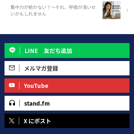
こんな夜が続くと、眠れないだけ
集中力が続かない？～それ、呼吸が浅いせ
じゃなく、 次の日 ...
いかもしれません
LINE 友だち追加
メルマガ登録
YouTube
stand.fm
X にポスト