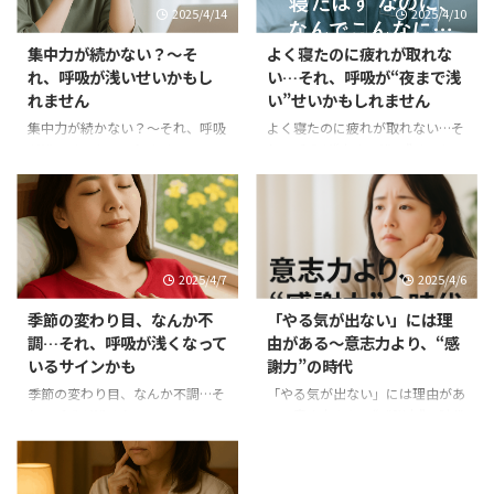
2025/4/14
2025/4/10
集中力が続かない？～そ
よく寝たのに疲れが取れな
れ、呼吸が浅いせいかもし
い…それ、呼吸が“夜まで浅
れません
い”せいかもしれません
集中力が続かない？～それ、呼吸
よく寝たのに疲れが取れない…そ
が浅いせいかもしれません。
れ、呼吸が“夜まで浅い”せいかも
「集中力が続かないんです」
しれません のまえに・・これま
「すぐに他のことが気になって、
でのおさらいしておきましょう。
やるべきことに戻れない…」 そ
感謝呼吸って、どんな呼吸？
う話してくれた受講者さんに、あ
感謝呼吸とは、呼吸を通して「あ
る質問をしました。 「いま、あ
りがたさ」を感じ、自分を整えて
2025/4/7
2025/4/6
なたの呼吸は、どこまで届いてい
いく生き方の習慣です。 単に
ますか？」 その方は、はっとし
「ありがとう」と唱える呼吸では
季節の変わり目、なんか不
「やる気が出ない」には理
て沈黙しました。 実はこれ、集
なく、“ありがたいなあ”という感
調…それ、呼吸が浅くなって
由がある～意志力より、“感
中力の正体を探る重要な問いなん
情を呼吸にのせて感じることが大
いるサインかも
謝力”の時代
です。 呼吸と集中力の、深いつ
切。
最初は言葉から 最初は、
ながり 人は、浅い呼吸をしてい
なかなか感謝を「感じる」ことが
季節の変わり目、なんか不調…そ
「やる気が出ない」には理由があ
るとき、脳に必要な酸素がうまく
難しいかもしれません。だからこ
れ、呼吸が浅くなっているサイン
る～意志力より、“感謝力”の時代
届かず、 同時に、交感神経が過
そ最初の一歩は、言葉から入る。
かも 少しずつ、空気の匂いが変
この連載も、もう5回目になりま
剰に働き、注意が拡散しやすくな
「ありがとう」とつぶやきなが
わってきたと感じる朝。 けれど――
したね。 呼吸を通して、少しず
ります。 一方、深くてゆるやか
ら、ゆっくり呼吸を整 ...
なんとなく、だるい。 気持ちが
つ、心の余白や安心感を取り戻し