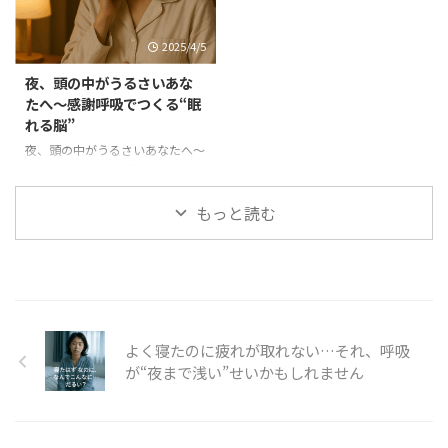
な ...
落ち込みやすい。 頭が重い。 理
ていく感覚。 きっと、どこかで
由がはっきりしない不調。 そん
小さな変化を感じ始めている方も
2025/4/5
なとき、ありませんか？ 季節の
いるかもしれません。 そして今
変わり目、心と体は意外と揺れて
日のテーマは―― 「やる気が出な
夜、頭の中がうるさいあな
いる 春から夏へ、夏から秋へ―― 自
い」自分との向き合い方。 意志
たへ～感謝呼吸でつくる“眠
然は大きくリズムを変えていま
だけでは、続かないのが人間 早
れる脳”
す。 実は、私たちの心と体も、
起きしようと思ったのに、起きら
この微細な変化をちゃんと受け取
れない やろうと決めたことを、
夜、頭の中がうるさいあなたへ～
っているんです。 でも、現代の生
なんとなく後回しにしてしまう
感謝呼吸でつくる“眠れる脳” こ
活リズムは、自然とは無関係に流
「ちゃんとしなきゃ」と思うほ
こまで、感謝呼吸を通して 「情
れ続けているから、 体も心も、
ど、動けなくなる そんな自分
報疲れ」「経済不安」「人間関係
もっと読む
置いてきぼりに ...
を、責めたことはありませんか ...
のモヤモヤ」と、 現代を生きる
上で避けられないストレスに ど
う向き合うかをお届けしてきまし
た。 そして今日のテーマは――夜の
自分です。 眠ろうとしても、頭の
中が忙しい夜 ベッドに入ったの
よく寝たのに疲れが取れない…それ、呼吸
に、 あれこれ考えが止まらな
い。 明日の仕事のこと 今日の失
が“夜まで浅い”せいかもしれません
敗 言わなきゃよかった一言 未来
の不安 体は疲れているのに、 脳
だけがフル回転している状態。