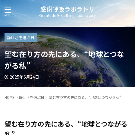
感謝呼吸ラボラトリ
Gratitude Breathing Laboratory
静けさを選ぶ日
望む在り方の先にある、“地球とつな
がる私”
2025年6月24日
HOME
>
静けさを選ぶ日
>
望む在り方の先にある、“地球とつながる私”
望む在り方の先にある、“地球とつながる
私”