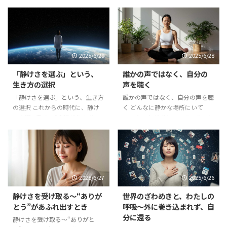
2025/6/29
2025/6/28
「静けさを選ぶ」という、
誰かの声ではなく、自分の
生き方の選択
声を聴く
「静けさを選ぶ」という、生き方
誰かの声ではなく、自分の声を聴
の選択 これからの時代に、静け
く どんなに静かな場所にいて
さを選び取る 「情報が多すぎ
も、心の中がざわついていること
て、何が正しいのかわからない」
があります。 それは、自分以外
「誰かの言葉に、心がふりまわさ
の“誰かの声”が心を支配している
れる」 そんな感覚に疲れていま
とき。 他人の期待、世間の評
せんか？ 2025年7月5日という節
価、過去の記憶──。 それらが
目を目前に、 多くの人が心のど
繰り返し内側にこだまするうち
2025/6/27
2025/6/26
こかで“何か”を感じ取っていま
は、どこにも本当の静けさは訪れ
す。 そのなかで私たちが選べる
ません。 この回では、感謝呼吸
静けさを受け取る～“ありが
世界のざわめきと、わたしの
もの。 それは「静けさ」とい
を通じて「自分の声に還る」こと
とう”があふれ出すとき
呼吸～外に巻き込まれず、自
う、たったひとつの在り方です。
をテーマにお届けします。 周囲
分に還る
「静けさ」は、未来にふりまわ
のノイズに揺れない「わたしの中
静けさを受け取る～“ありがと