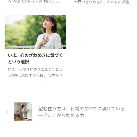
されない力になる 未来は、まだ
心」に還る 私たちの心は、ふだ
う”があふれ出すとき 静けさは、
世界のざわめきと、わたしの呼吸
来ていません。 でも、未来を案
ん多くの“声”に包まれています。
つくるものではありません。 気
～外に巻き込まれず、自分に還る
じることで、人の心はかんたんに
「あの人にどう思われるか」
づいたら、そこに“在る”もの。
SNS、ニュース、周囲の会話──
不安に染まっ ...
「失敗してはいけない」 「もっ
人と比べたり、正しさを求めてい
世界は絶えず情報であふれ、心を
と ...
たときには 聞こえなかったその
かき乱す材料には事欠きません。
気配が、 呼吸をととのえるだけ
2025年7月5日を前に、さまざま
で、 ふと、内側から立ち上がっ
な「予言」や「終末論」などが飛
2025/6/25
てきます。 そのとき、自然にあふ
び交い、 知らず知らずのうち
れてくるのが、 「ありがとう」
に、不安や緊張が体と心を覆って
いま、心のざわめきに気づく
の吐息・・感謝息です。 静けさ
いる人も多いようです。 でも、
という選択
とは「感情」ではなく「状態」
そんなときこそ必要なのは、外の
多くの人は、「静けさ＝気分」だ
世界をコントロールすることでは
いま、心のざわめきに気づくとい
と思いがちですが、 実際には、
なく、 「静かに呼吸できる私に
う選択 2025年7月5日。 世界がさ
それは“状態”です。 気分がざわ
還る」こと。 今回のテーマは、
さやかに注目しはじめているこの
ついていても、 その奥に静けさ
ざわめきの中で“自分の静けさ”を
日が、もうすぐやってきます。 さ
の場があることに気づける ...
見つける感覚です。 「情報」と
まざまな“予言”や“変化”が囁か
「呼吸」の関係 情 ...
れ、不安やざわめきが広がってい
るのも事実。 でも、本当に大切
望む在り方は、日常のすべてに現れている
なのは「何が起こるか」ではな
─今ここから始める力
く、 その時に“どんな自分でいる
か”なのです。 静けさは、状況で
はなく「選ぶこと」から始まりま
す。 ざわつくこの時代にこそ、