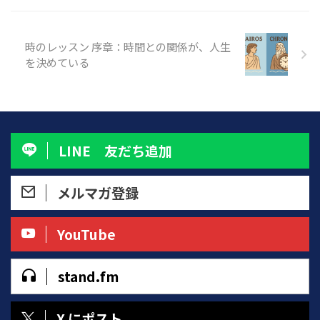
の防御反応——私たちは日々のな
います。 「ひらく息体操」は、
かで、呼吸を小さく、浅く、そし
呼吸そのものを変えようとするの
て硬くしてしまっています。 で
ではなく、 呼吸が自然にひらい
時のレッスン 序章：時間との関係が、人生
も、そこに気づいた瞬間から、何
ていくようにからだを整えていく
を決めている
かが変わり始めます。 「あ、今
体操です。 呼吸は、無理にコン
まで私は、こんなふうに息を止め
トロールするものではなく、 ひ
て生きてきたんだ」 その気づき
らく環境を整えてあげれば、自然
が、「ひらく呼吸」への最初の ...
に深まり、やさしくなる。 この
記事では、そんな“ひら ...
LINE 友だち追加
メルマガ登録
YouTube
stand.fm
X にポスト