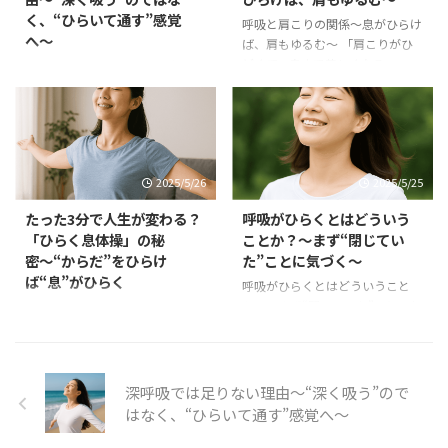
く、“ひらいて通す”感覚
呼吸と肩こりの関係〜息がひらけ
へ〜
ば、肩もゆるむ〜 「肩こりがひ
どくて、息まで苦しくなる」
深呼吸では足りない理由〜“深く
「肩に力が入っているのは分かる
吸う”のではなく、“ひらいて通
けど、抜き方が分からない」 そ
す”感覚へ〜 「よし、リラックス
んな悩みを持つ人は、実はとても
しよう」 そう思って、深く吸って
多いのです。 でも、「肩こり＝
みたけれど—— なんだか苦し
姿勢や筋肉の問題」と思っていま
い。かえって息がつまる。 そん
2025/5/26
2025/5/25
せんか？ 実はその原因の奥に
な経験、ありませんか？ 実は、
は、“閉じた呼吸”があるかもしれ
「深呼吸すれば落ち着く」という
たった3分で人生が変わる？
呼吸がひらくとはどういう
ません。 肩こりと呼吸の関係。
のは、必ずしも正解ではないので
「ひらく息体操」の秘
ことか？〜まず“閉じてい
そして、ひらく息体操でどのよう
す。 呼吸が浅いときに、いきな
密〜“からだ”をひらけ
た”ことに気づく〜
に肩がゆるんでいくのか。 この
り大きく吸おうとすると、 かえ
ば“息”がひらく
記事では、呼吸の視点から肩こり
って息苦しさや緊張感が増すこと
呼吸がひらくとはどういうこと
をほどく方法をお伝えします。
があります。 大切なのは、「深
か？〜まず“閉じていた”ことに気
たった3分で人生が変わる？「ひ
肩こりの正体は「力の抜けなさ」
く吸うこと」ではなく、 呼吸
づく〜 あなたの呼吸は、いま、
らく息体操」の秘密〜“からだ”を
肩こりは、ただの筋肉疲労や姿 ...
が“自然に通っていく状態”を取り
ちゃんと“ひらいて”いますか？
ひらけば“息”がひらく 「たった3
戻すこと。 今回は、なぜ深呼吸
こう聞かれても、ピンとこないか
分で、呼吸が変わる？」 そんな
では足りないのか？ そして、 ...
もしれません。なぜなら多くの人
に簡単なはずないと思った方もい
深呼吸では足りない理由〜“深く吸う”ので
は、呼吸が「閉じている」状態に
るかもしれません。 でも、それ
はなく、“ひらいて通す”感覚へ〜
すら気づいていないからです。
は“深呼吸”を頑張ろうとしていた
緊張や不安、疲れ、我慢、無意識
時の話。 この体操はちょっと違